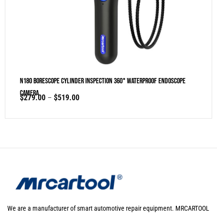
N180 Borescope Cylinder Inspection 360° Waterproof Endoscope
Camera
$
279.00
–
$
519.00
We are a manufacturer of smart automotive repair equipment. MRCARTOOL