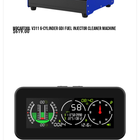
MRCARTOOL V311 6-Cylinder GDI Fuel Injector Cleaner Machine
$
619.00