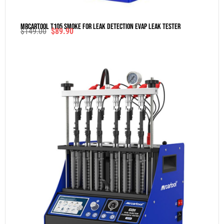
MRCARTOOL T105 Smoke For Leak Detection Evap Leak Tester
$
149.00
$
89.90