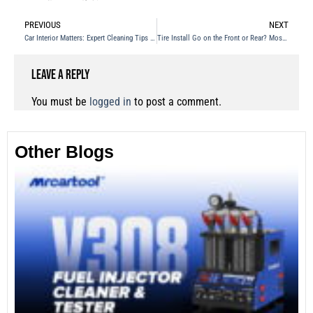
PREVIOUS
NEXT
Car Interior Matters: Expert Cleaning Tips from a Veteran Driver
Tire Install Go on the Front or Rear? Most People Get It Wrong!
Leave a Reply
You must be
logged in
to post a comment.
Other Blogs
Th
Fu
Te
Ca
Mo
an
28
No
Re