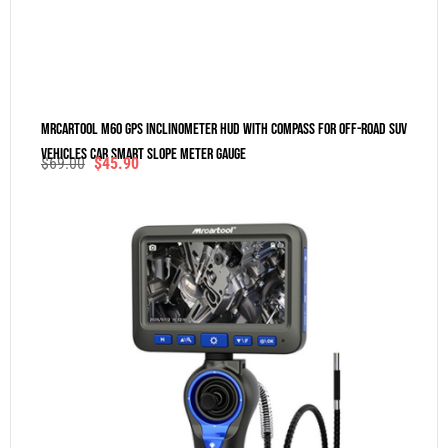
MRCARTOOL M60 GPS Inclinometer HUD With Compass For Off-Road SUV
Vehicles Car Smart Slope Meter Gauge
$
69.00
$
45.90